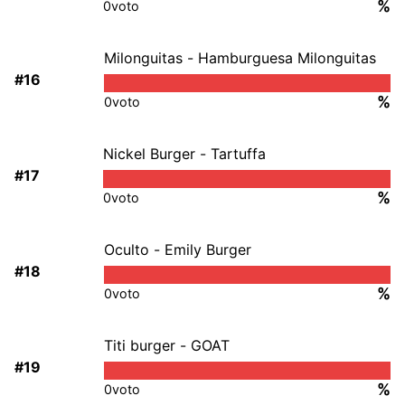
%
0
voto
Milonguitas - Hamburguesa Milonguitas
#16
%
0
voto
Nickel Burger - Tartuffa
#17
%
0
voto
Oculto - Emily Burger
#18
%
0
voto
Titi burger - GOAT
#19
%
0
voto