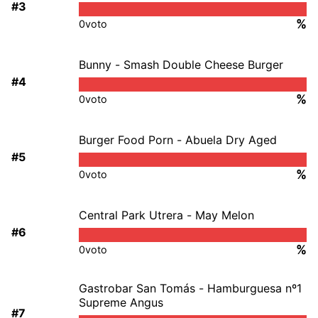
#3
%
0
voto
Bunny - Smash Double Cheese Burger
#4
%
0
voto
Burger Food Porn - Abuela Dry Aged
#5
%
0
voto
Central Park Utrera - May Melon
#6
%
0
voto
Gastrobar San Tomás - Hamburguesa nº1
Supreme Angus
#7