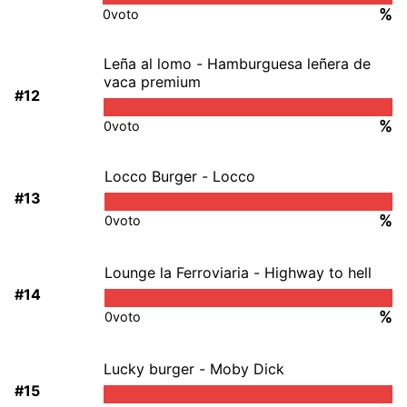
%
0
voto
Leña al lomo - Hamburguesa leñera de
vaca premium
#12
%
0
voto
Locco Burger - Locco
#13
%
0
voto
Lounge la Ferroviaria - Highway to hell
#14
%
0
voto
Lucky burger - Moby Dick
#15